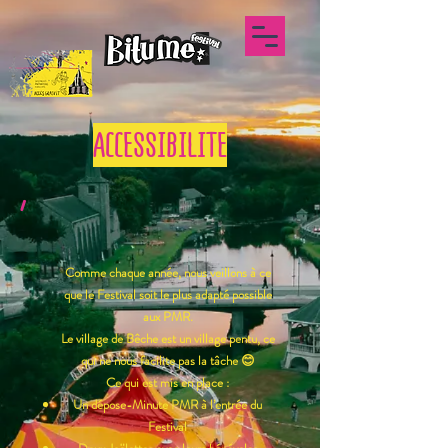
ACCESSIBILITE
'
Comme chaque année, nous veillons à ce
que le Festival soit le plus adapté possible
aux PMR.
Le village de Bêche est un village pentu, ce
qui ne nous facilite pas la tâche 😊
Ce qui est mis en place :
Un dépose-Minute PMR à l’entrée du
Festival