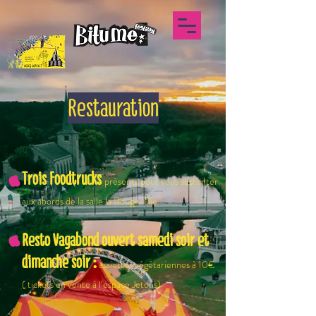
Restauration
Trois Foodtrucks
présents pour vous sustenter
aux abords de la salle la Rouge-Rie.
Resto Vagabond ouvert samedi soir et
dimanche soir :
assiettes végétariennes à 10€
( tickets en vente à l’espace Jetons)